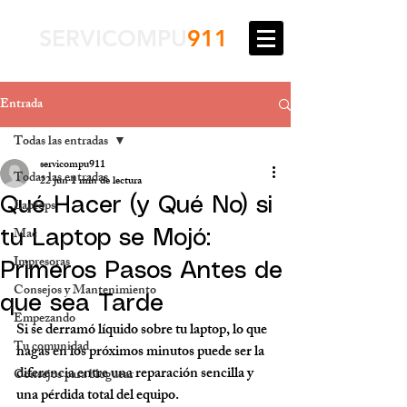
SERVICOMPU
911
Entrada
Todas las entradas
servicompu911
Todas las entradas
22 jun
1 min de lectura
Qué Hacer (y Qué No) si
Laptops
Mac
tu Laptop se Mojó:
Impresoras
Primeros Pasos Antes de
Consejos y Mantenimiento
que sea Tarde
Empezando
Si se derramó líquido sobre tu laptop, lo que 
Tu comunidad
hagas en los próximos minutos puede ser la 
diferencia entre una reparación sencilla y 
Consejos para bloguear
una pérdida total del equipo.