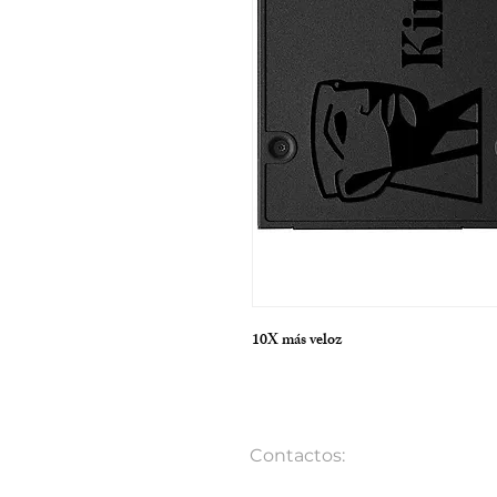
10X más veloz
Contactos:
Telf.: (04) 5052176