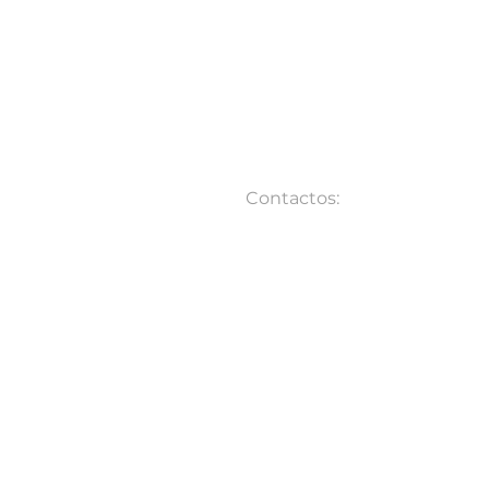
Contactos:
Telf.: (04) 5052176
Lunes a Viernes: 09:00 - 18:
Email:
servicompu911@gmai
Guayaquil - Ecuador