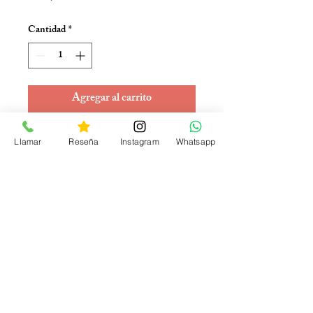
Cantidad
*
Agregar al carrito
10X más veloz
Llamar
Reseña
Instagram
Whatsapp
Contactos:
Telf.:
(04) 5052176
Lunes a Viernes: 09:00 - 18:00 / Sábados:
10:00 a 16:00
Email:
servicompu911@gmail.com
Guayaquil - Ecuador